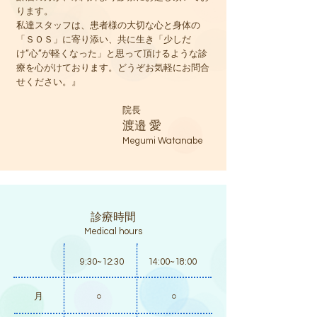
ります。
私達スタッフは、患者様の大切な心と身体の
「ＳＯＳ」に寄り添い、共に生き「少しだ
け”心”が軽くなった」と思って頂けるような診
療を心がけております。どうぞお気軽にお問合
せください。』
院長
渡邉 愛
Megumi Watanabe
診療時間
Medical hours
9:30~12:30
14:00~18:00
​月
○
○