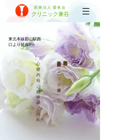
医療法人 愛眞会
クリニック兼谷
東北本線郡山駅西
口より徒歩5分
医療法人 愛眞会 クリニック兼谷
福島県郡山市の
心
療
内
科
／
精
神
科
／
内
科