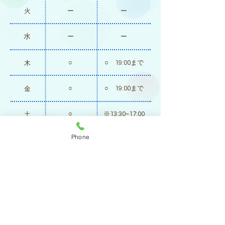
火
​ー
ー
水
ー
ー
○
○ 19:00まで
木
○
○ 19:00まで
金
○
​※13:30~17:00
土
Phone
​日
​ー
​ー
※休診日/日・水・祝日(予約制・事前に連絡く
ださい)