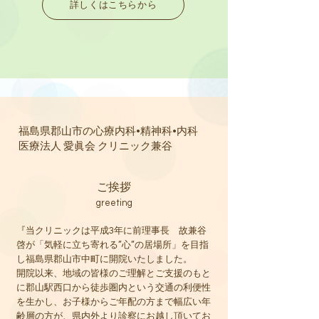
詳しくはこちらから
福島県郡山市の心療内科•精神科•
内科
医療法人 愛眞会 クリニック兼谷
ご挨拶
greeting
『当クリニックは平成3年に前理事長 故兼谷
啓が「気軽に立ち寄れる”心”の居場所」を目指
し福島県郡山市中町に開院いたしました。
開院以来、地域の皆様のご理解とご支援のもと
に郡山駅西口から徒歩圏内という交通の利便性
を生かし、お子様からご年配の方まで幅広い年
齢層の方が、県内外より診察にお越し頂いてお